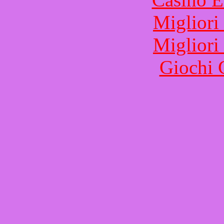
Migliori
Migliori
Giochi 