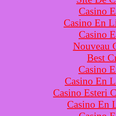
Casino E
Casino En Li
Casino E
Nouveau C
Best C
Casino E
Casino En L
Casino Esteri C
Casino En L
Casino E