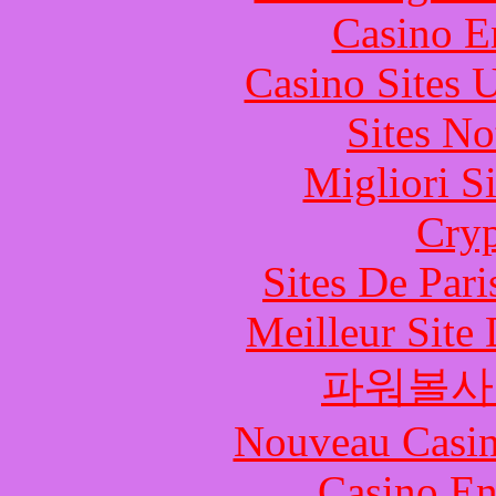
Casino E
Casino Sites
Sites N
Migliori S
Cryp
Sites De Pari
Meilleur Site
파워볼사
Nouveau Casin
Casino En