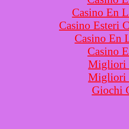
Casino En L
Casino Esteri C
Casino En L
Casino E
Migliori
Migliori
Giochi 