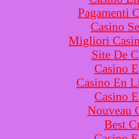
Pagamenti 
Casino S
Migliori Casi
Site De C
Casino E
Casino En Li
Casino E
Nouveau C
Best C
Casino E